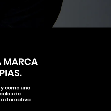
A MARCA
IAS.
a y como una
áculos de
rtad creativa