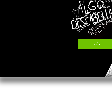
+ info